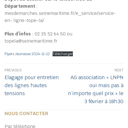
Département
:
mesdemarches.seinemaritime.fr/e_service/service-
en- ligne-tope-la/
Plus d’infos
: 02 35 52 64 50 ou
topela@seinemaritime.fr
Flyers Jeunesse 2024-11-12
Télécharger
Navigation
PREVIOUS
NEXT
de
Previous
Next
Elagage pour entretien
AG association « LNPN
post:
post:
l’article
des lignes hautes
oui mais pas à
tensions
n’importe quel prix » le
3 février à 18h30
NOUS CONTACTER
Par téléphone