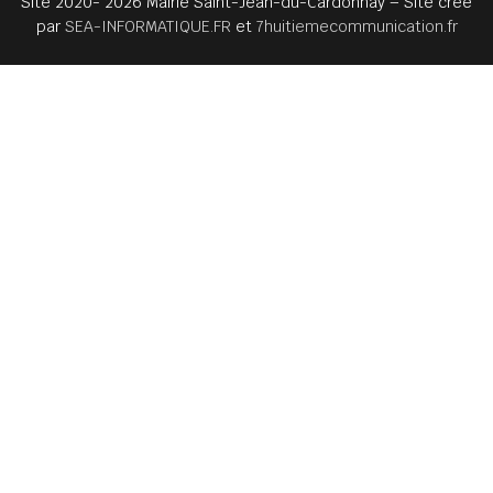
Site 2020- 2026 Mairie Saint-Jean-du-Cardonnay – Site créé
par
SEA-INFORMATIQUE.FR
et
7huitiemecommunication.fr