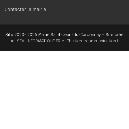
Contacter la mairie
Site 2020- 2026 Mairie Saint-Jean-du-Cardonnay – Site créé
par
SEA-INFORMATIQUE.FR
et
7huitiemecommunication.fr