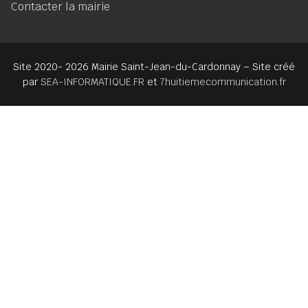
Contacter la mairie
Site 2020- 2026 Mairie Saint-Jean-du-Cardonnay – Site créé
par
SEA-INFORMATIQUE.FR
et
7huitiemecommunication.fr