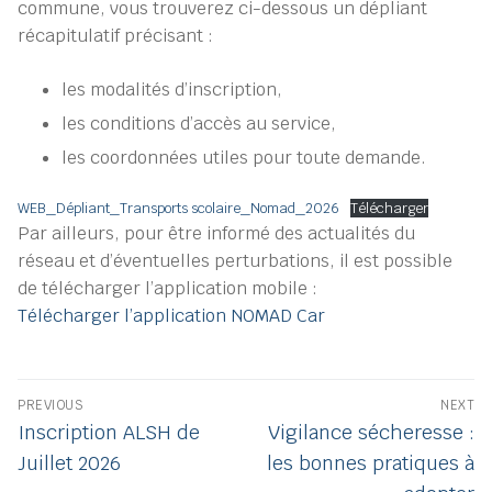
commune, vous trouverez ci-dessous un dépliant
récapitulatif précisant :
les modalités d’inscription,
les conditions d’accès au service,
les coordonnées utiles pour toute demande.
WEB_Dépliant_Transports scolaire_Nomad_2026
Télécharger
Par ailleurs, pour être informé des actualités du
réseau et d’éventuelles perturbations, il est possible
de télécharger l’application mobile :
Télécharger l’application NOMAD Car
Navigation
PREVIOUS
NEXT
de
Previous
Next
Inscription ALSH de
Vigilance sécheresse :
post:
post:
l’article
Juillet 2026
les bonnes pratiques à