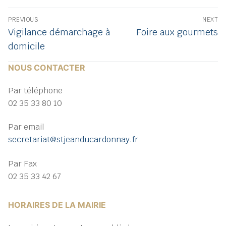
Navigation
PREVIOUS
NEXT
de
Previous
Next
Vigilance démarchage à
Foire aux gourmets
post:
post:
l’article
domicile
NOUS CONTACTER
Par téléphone
02 35 33 80 10
Par email
secretariat@stjeanducardonnay.fr
Par Fax
02 35 33 42 67
HORAIRES DE LA MAIRIE