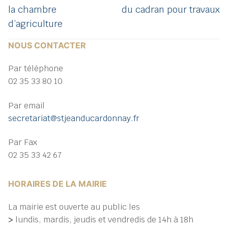
post:
post:
l’article
la chambre
du cadran pour travaux
d’agriculture
NOUS CONTACTER
Par téléphone
02 35 33 80 10
Par email
secretariat@stjeanducardonnay.fr
Par Fax
02 35 33 42 67
HORAIRES DE LA MAIRIE
La mairie est ouverte au public les
>
lundis, mardis, jeudis et vendredis de 14h à 18h