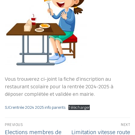
Vous trouverez ci-joint la fiche d’inscription au
restaurant scolaire pour la rentrée 2024-2025 à
déposer complétée et validée en mairie.
SJCrentrée 2024 2025 info parents
Télécharger
Navigation
PREVIOUS
NEXT
de
Previous
Next
Elections membres de
Limitation vitesse route