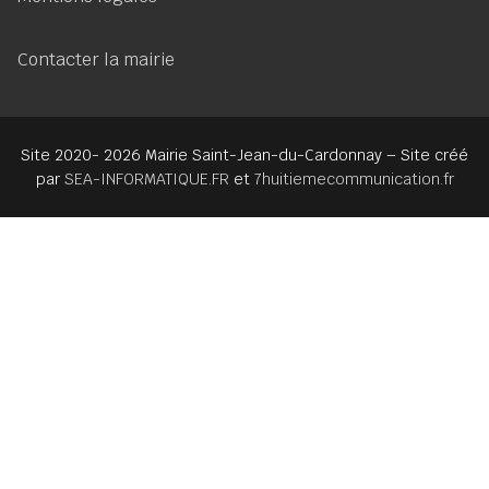
Contacter la mairie
Site 2020- 2026 Mairie Saint-Jean-du-Cardonnay – Site créé
par
SEA-INFORMATIQUE.FR
et
7huitiemecommunication.fr