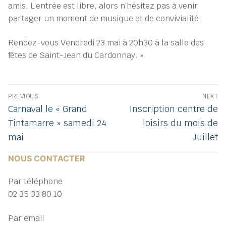
amis. L’entrée est libre, alors n’hésitez pas à venir
partager un moment de musique et de convivialité.
Rendez-vous Vendredi 23 mai à 20h30 à la salle des
fêtes de Saint-Jean du Cardonnay. »
Navigation
PREVIOUS
NEXT
de
Previous
Next
Carnaval le « Grand
Inscription centre de
post:
post:
l’article
Tintamarre » samedi 24
loisirs du mois de
mai
Juillet
NOUS CONTACTER
Par téléphone
02 35 33 80 10
Par email