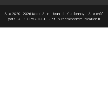
Site 2020- 2026 Mairie Saint-Jean-du-Cardonnay – Site créé
par
SEA-INFORMATIQUE.FR
et
7huitiemecommunication.fr